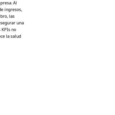
presa. Al
de ingresos,
bro, las
asegurar una
s KPIs no
ece la salud