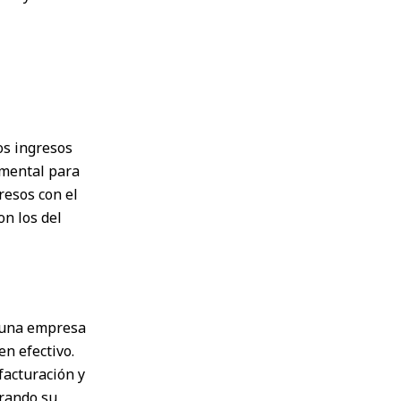
os ingresos
amental para
resos con el
on los del
a una empresa
en efectivo.
 facturación y
erando su