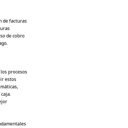
n de facturas
turas
eso de cobro
ago.
 los procesos
ir estos
emáticas,
 caja.
ejor
ndamentales