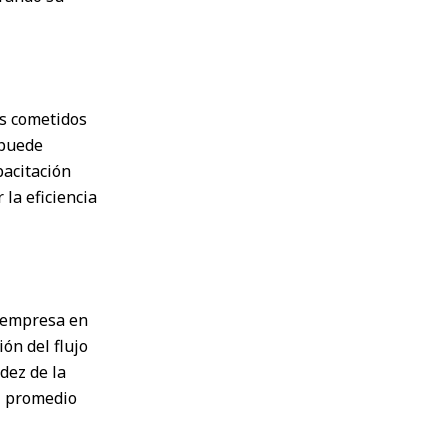
s cometidos
 puede
pacitación
 la eficiencia
a empresa en
ión del flujo
dez de la
el promedio