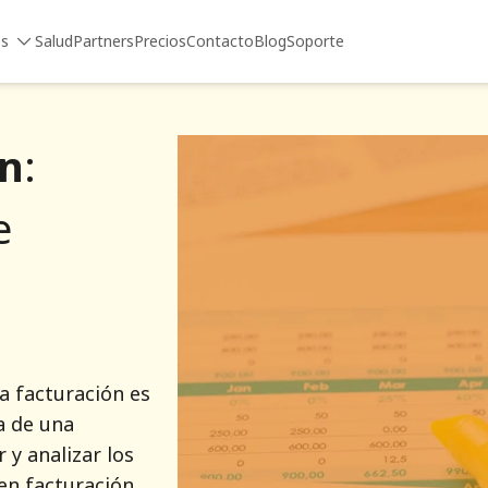
es
Salud
Partners
Precios
Contacto
Blog
Soporte
ón
:
e
a facturación es
a de una
 y analizar los
en facturación.