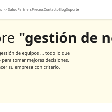
es
Salud
Partners
Precios
Contacto
Blog
Soporte
bre
"gestión de 
estión de equipos ... todo lo que
o para tomar mejores decisiones,
ecer su empresa con criterio.