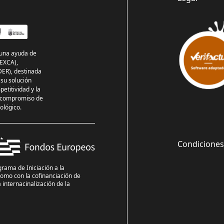
 una ayuda de
OEXCA),
DER), destinada
 su solución
etitividad y la
el compromiso de
nológico.
Condiciones 
grama de Iniciación a la
como con la cofinanciación de
internacinalización de la