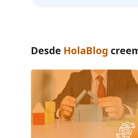
Desde
HolaBlog
creem