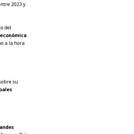
entre 2023 y
o del
n económica
o a la hora
sobre su
pales
andes