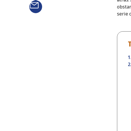
obstan
serie 
1
2