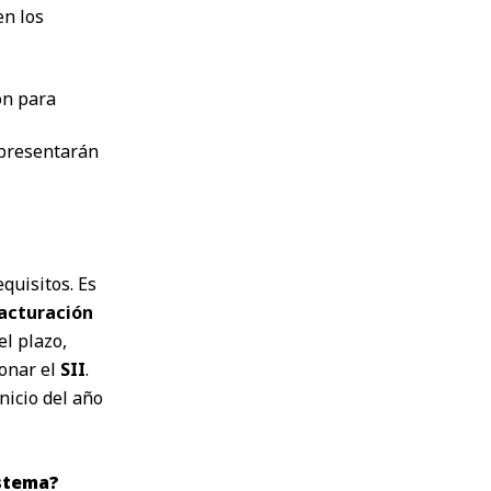
en los
ón para
 presentarán
quisitos. Es
facturación
el plazo,
onar el
SII
.
nicio del año
istema?