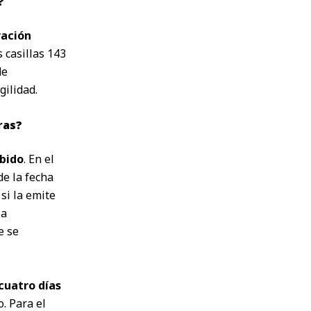
?
ración
 casillas 143
de
gilidad.
ras?
ibido
. En el
de la fecha
si la emite
la
e se
cuatro días
. Para el