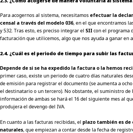
2.3. ¿Cómo acogerse de manera voluntaria al sistema
Para acogernos al sistema, necesitamos
efectuar la decla
censal a través del modelo 036
, en el que encontramos las
y 532. Tras esto, es preciso integrar el
SII
con el programa 
facturación que utilicemos, algo que nos ayuda a ganar en a
2.4. ¿Cuál es el periodo de tiempo para subir las factu
Depende de si se ha expedido la factura o la hemos rec
primer caso, existe un periodo de cuatro días naturales des
de emisión para registrar el documento (se aumenta a ocho 
el destinatario o un tercero). No obstante, el suministro de 
información de ambas se hará el 16 del siguiente mes al qu
produjera el devengo del IVA.
En cuanto a las
facturas
recibidas, el
plazo también es de 
naturales
, que empiezan a contar desde la fecha de registro