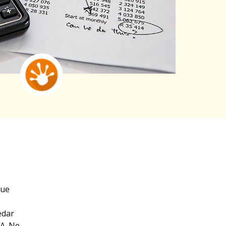
que
edar
VA. No