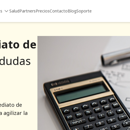
es
Salud
Partners
Precios
Contacto
Blog
Soporte
iato de
 dudas
ediato de
 agilizar la