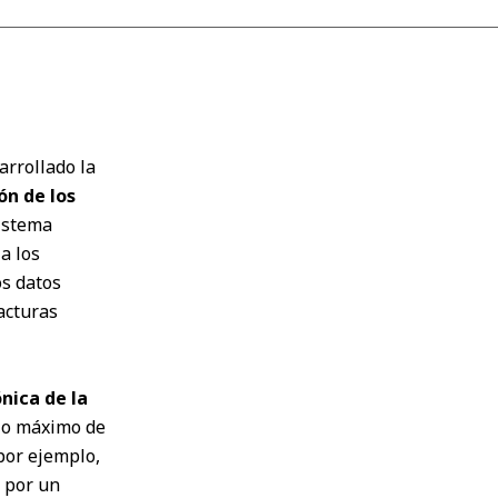
arrollado la
ión de los
sistema
a los
os datos
facturas
nica de la
azo máximo de
por ejemplo,
 por un