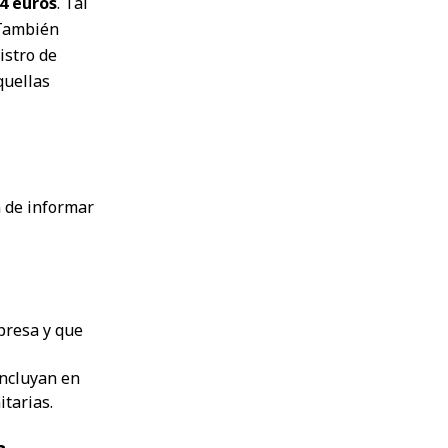
4 euros
. Tal
 También
istro de
quellas
n de informar
presa y que
incluyan en
tarias.