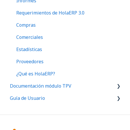
Informes
Requerimientos de HolaERP 3.0
Compras
Comerciales
Estadísticas
Proveedores
¿Qué es HolaERP?
Documentación módulo TPV
Guía de Usuario
Menú Gestión HolaTPV
Menú Informes HolaTPV
Primeros pasos ERP
Menú Inferior HolaTPV
Primeros pasos TPV