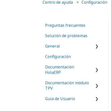
Centro de ayuda
Configuración
Preguntas frecuentes
Solución de problemas
General
Configuración
Preguntas frecuentes
Documentación
HolaERP
Documentación módulo
Gestión
TPV
Tesorería
Guía de Usuario
Menú Gestión HolaTPV
Ventas
Menú Informes HolaTPV
Primeros pasos ERP