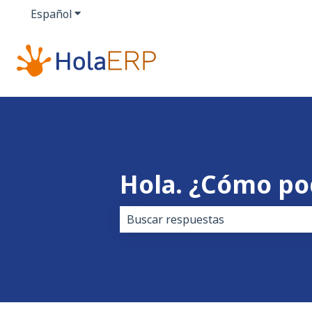
Español
Traducciones de Mostrar submenú de
Hola. ¿Cómo p
No hay sugerencias porque el cam