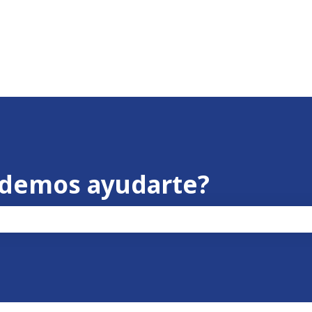
odemos ayudarte?
po de búsqueda está vacío.