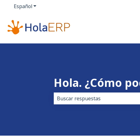
Español
Traducciones de Mostrar submenú de
Hola. ¿Cómo p
No hay sugerencias porque el cam