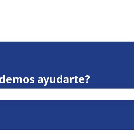
odemos ayudarte?
po de búsqueda está vacío.