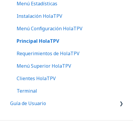
Principal
Menú Estadísticas
Clientes
Instalación HolaTPV
Informes
Menú Configuración HolaTPV
Requerimientos de HolaERP 3.0
Principal HolaTPV
Compras
Requerimientos de HolaTPV
Comerciales
Menú Superior HolaTPV
Estadísticas
Clientes HolaTPV
Proveedores
Terminal
Guía de Usuario
¿Qué es HolaERP?
Primeros pasos ERP
Primeros pasos TPV