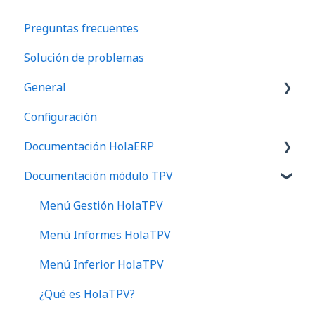
Preguntas frecuentes
Solución de problemas
General
Configuración
Preguntas frecuentes
Documentación HolaERP
Documentación módulo TPV
Gestión
Tesorería
Menú Gestión HolaTPV
Ventas
Menú Informes HolaTPV
Instalación
Menú Inferior HolaTPV
Almacén
¿Qué es HolaTPV?