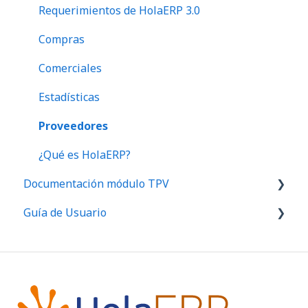
Requerimientos de HolaERP 3.0
Compras
Comerciales
Estadísticas
Proveedores
¿Qué es HolaERP?
Documentación módulo TPV
Guía de Usuario
Menú Gestión HolaTPV
Menú Informes HolaTPV
Primeros pasos ERP
Menú Inferior HolaTPV
Primeros pasos TPV
¿Qué es HolaTPV?