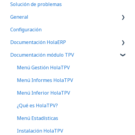
Solución de problemas
General
Configuración
Preguntas frecuentes
Documentación HolaERP
Documentación módulo TPV
Gestión
Tesorería
Menú Gestión HolaTPV
Ventas
Menú Informes HolaTPV
Instalación
Menú Inferior HolaTPV
Almacén
¿Qué es HolaTPV?
Principal
Menú Estadísticas
Clientes
Instalación HolaTPV