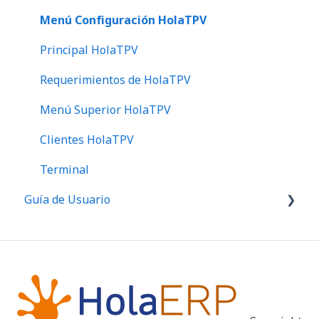
Informes
Menú Configuración HolaTPV
Requerimientos de HolaERP 3.0
Principal HolaTPV
Compras
Requerimientos de HolaTPV
Comerciales
Menú Superior HolaTPV
Estadísticas
Clientes HolaTPV
Proveedores
Terminal
Guía de Usuario
¿Qué es HolaERP?
Primeros pasos ERP
Primeros pasos TPV