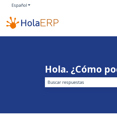
Español
Traducciones de Mostrar submenú de
Hola. ¿Cómo p
No hay sugerencias porque el cam