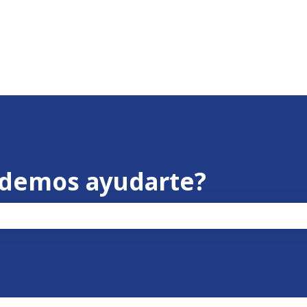
odemos ayudarte?
po de búsqueda está vacío.