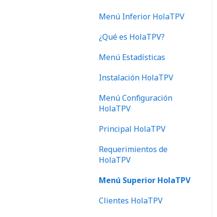
Instalación
Menú Inferior HolaTPV
Almacén
¿Qué es HolaTPV?
Principal
Menú Estadísticas
Clientes
Instalación HolaTPV
Informes
Menú Configuración
Requerimientos de
HolaTPV
HolaERP 3.0
Principal HolaTPV
Compras
Requerimientos de
Comerciales
HolaTPV
Estadísticas
Menú Superior HolaTPV
Proveedores
Clientes HolaTPV