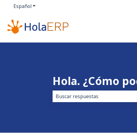
Español
Traducciones de Mostrar submenú de
Hola. ¿Cómo p
No hay sugerencias porque el cam