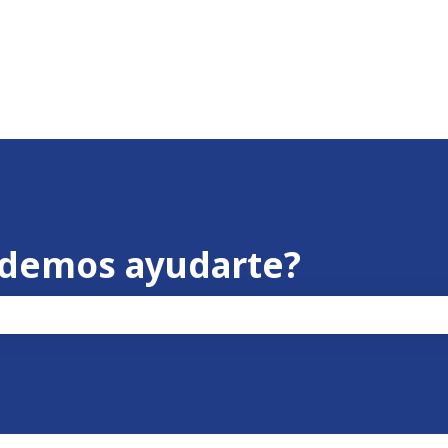
odemos ayudarte?
po de búsqueda está vacío.